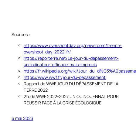
Sources :
https://www.overshootday.org/newsroom/french-
overshoot-day-2022-fr/
https://reporterre.net/Le-jour-du-depassement-
un-indicateur-efficace-mais-imprecis
https://fr.wikipedia.org/wiki/Jour_du_d%C3%A9passeme
https://www.wwf.fr/jour-du-depassement
Rapport de WWF JOUR DU DÉPASSEMENT DE LA
TERRE 2022
2tude WWF 2022-2027 UN QUINQUENNAT POUR
RÉUSSIR FACE À LA CRISE ÉCOLOGIQUE
6 mai 2023